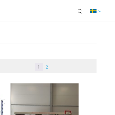
Sök
1
2
→