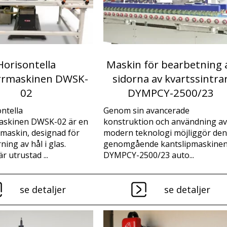
Horisontella
Maskin för bearbetning 
rrmaskinen DWSK-
sidorna av kvartssintra
02
DYMPCY-2500/23
ntella
Genom sin avancerade
askinen DWSK-02 är en
konstruktion och användning av
maskin, designad för
modern teknologi möjliggör den
ning av hål i glas.
genomgående kantslipmaskine
 utrustad ...
DYMPCY-2500/23 auto...
se detaljer
se detaljer