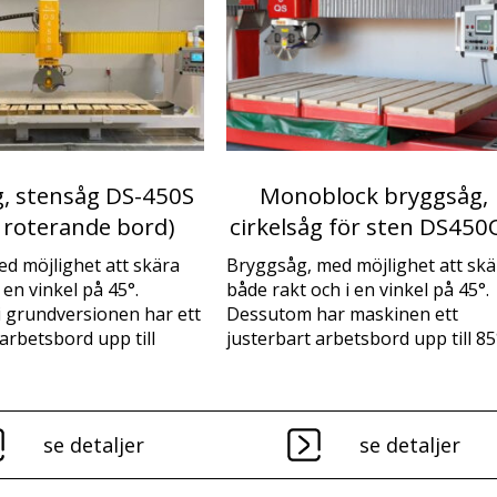
g, stensåg DS-450S
Monoblock bryggsåg,
 roterande bord)
cirkelsåg för sten DS450
d möjlighet att skära
Bryggsåg, med möjlighet att skä
 en vinkel på 45°.
både rakt och i en vinkel på 45°.
 grundversionen har ett
Dessutom har maskinen ett
 arbetsbord upp till
justerbart arbetsbord upp till 85°
se detaljer
se detaljer