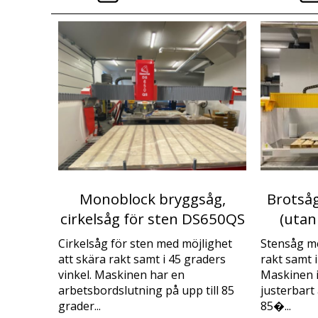
Monoblock bryggsåg,
Brotså
cirkelsåg för sten DS650QS
(utan
Cirkelsåg för sten med möjlighet
Stensåg me
att skära rakt samt i 45 graders
rakt samt i
vinkel. Maskinen har en
Maskinen i
arbetsbordslutning på upp till 85
justerbart
grader...
85�...