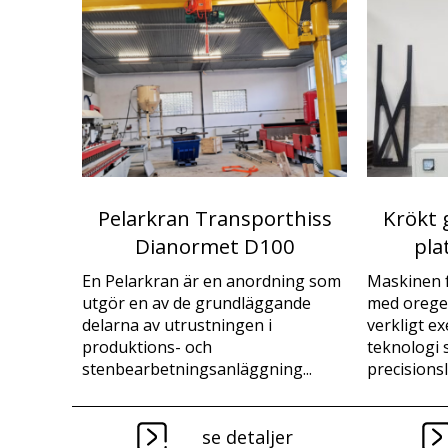
Pelarkran Transporthiss
Krökt 
Dianormet D100
pla
En Pelarkran är en anordning som
Maskinen f
utgör en av de grundläggande
med oregel
delarna av utrustningen i
verkligt e
produktions- och
teknologi 
stenbearbetningsanläggning...
precisionsli
se detaljer