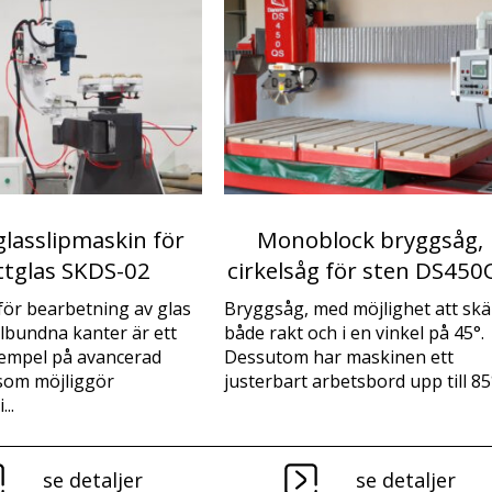
glasslipmaskin för
Monoblock bryggsåg,
ttglas SKDS-02
cirkelsåg för sten DS450
ör bearbetning av glas
Bryggsåg, med möjlighet att skä
bundna kanter är ett
både rakt och i en vinkel på 45°.
xempel på avancerad
Dessutom har maskinen ett
som möjliggör
justerbart arbetsbord upp till 85°
...
se detaljer
se detaljer