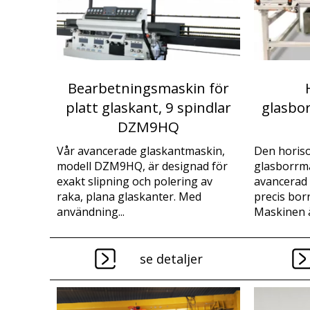
Bearbetningsmaskin för
platt glaskant, 9 spindlar
glasbo
DZM9HQ
Vår avancerade glaskantmaskin,
Den horiso
modell DZM9HQ, är designad för
glasborrm
exakt slipning och polering av
avancerad 
raka, plana glaskanter. Med
precis borr
användning...
Maskinen är
se detaljer