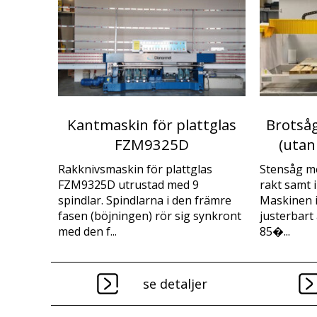
Kantmaskin för plattglas
Brotså
FZM9325D
(utan
Rakknivsmaskin för plattglas
Stensåg me
FZM9325D utrustad med 9
rakt samt i
spindlar. Spindlarna i den främre
Maskinen i
fasen (böjningen) rör sig synkront
justerbart
med den f...
85�...
se detaljer