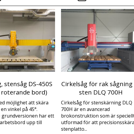
g, stensåg DS-450S
Cirkelsåg för rak sågning
 roterande bord)
sten DLQ 700H
d möjlighet att skära
Cirkelsåg för stenskärning DLQ
 en vinkel på 45°.
700H är en avancerad
 grundversionen har ett
brokonstruktion som är speciell
 arbetsbord upp till
utformad för att precisionsskär
stenplatto...