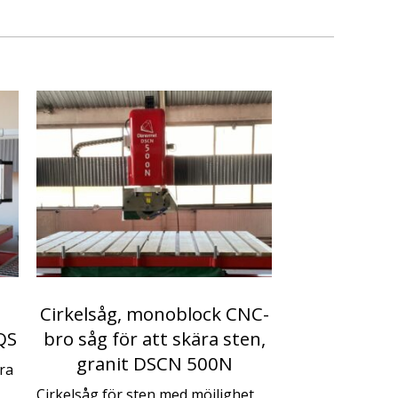
Cirkelsåg, monoblock CNC-
QS
bro såg för att skära sten,
granit DSCN 500N
ra
Cirkelsåg för sten med möjlighet