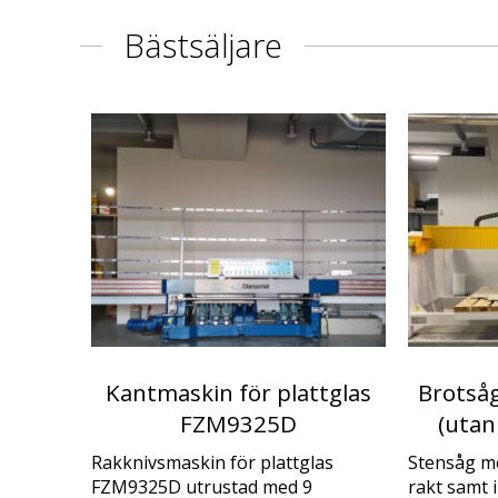
Bästsäljare
Kantmaskin för plattglas
Brotså
FZM9325D
(utan
Rakknivsmaskin för plattglas
Stensåg me
FZM9325D utrustad med 9
rakt samt i