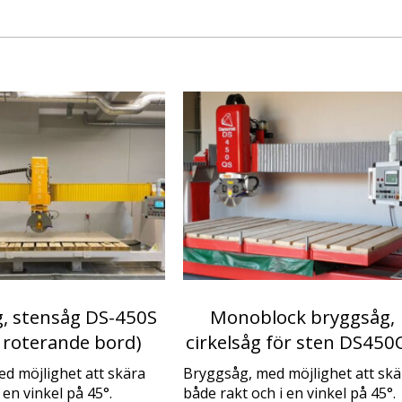
g, stensåg DS-450S
Monoblock bryggsåg,
 roterande bord)
cirkelsåg för sten DS450
d möjlighet att skära
Bryggsåg, med möjlighet att skä
 en vinkel på 45°.
både rakt och i en vinkel på 45°.