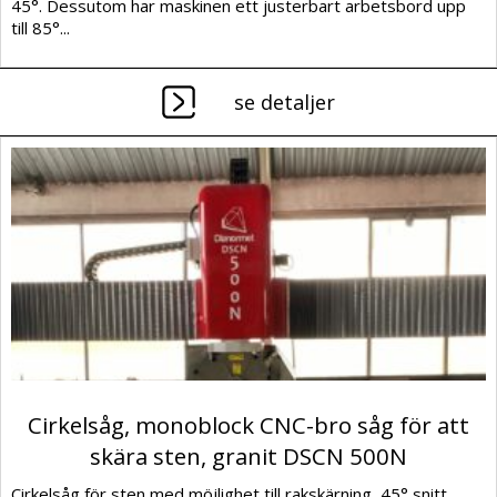
45°. Dessutom har maskinen ett justerbart arbetsbord upp
till 85°...
se detaljer
Cirkelsåg, monoblock CNC-bro såg för att
skära sten, granit DSCN 500N
Cirkelsåg för sten med möjlighet till rakskärning, 45° snitt,