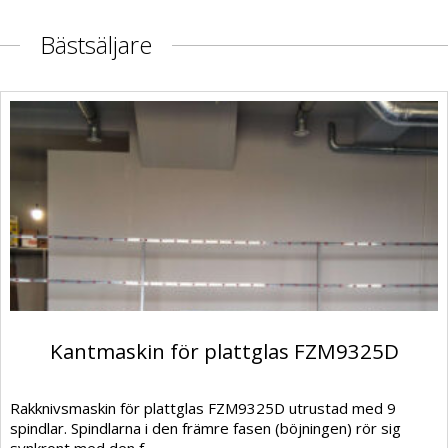
Bästsäljare
Kantmaskin för plattglas FZM9325D
Rakknivsmaskin för plattglas FZM9325D utrustad med 9
spindlar. Spindlarna i den främre fasen (böjningen) rör sig
synkront med den f...