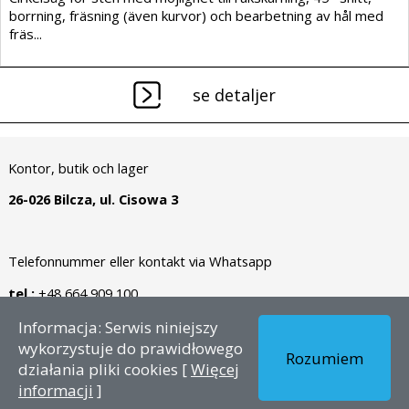
borrning, fräsning (även kurvor) och bearbetning av hål med
fräs...
se detaljer
Kontor, butik och lager
26-026 Bilcza, ul. Cisowa 3
Telefonnummer eller kontakt via Whatsapp
tel.:
+48 664 909 100
Informacja: Serwis niniejszy
Upphovsrätt © 2026 - SE – Dianormet - Alla rättigheter
wykorzystuje do prawidłowego
Rozumiem
förbehållna.
działania pliki cookies [
Więcej
informacji
]
Skapad av