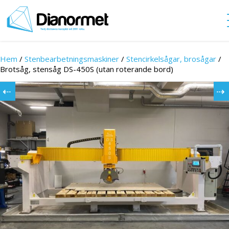
Hem
/
Stenbearbetningsmaskiner
/
Stencirkelsågar, brosågar
/
Brotsåg, stensåg DS-450S (utan roterande bord)