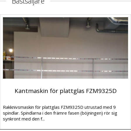
Bästsäljare
Kantmaskin för plattglas FZM9325D
Rakknivsmaskin för plattglas FZM9325D utrustad med 9
spindlar. Spindlarna i den främre fasen (böjningen) rör sig
synkront med den f...