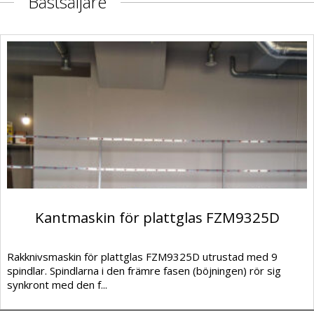
Bästsäljare
Kantmaskin för plattglas FZM9325D
Rakknivsmaskin för plattglas FZM9325D utrustad med 9
spindlar. Spindlarna i den främre fasen (böjningen) rör sig
synkront med den f...